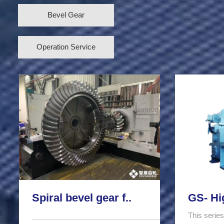
Bevel Gear
Operation Service
Spiral bevel gear f..
GS- Hi
This series