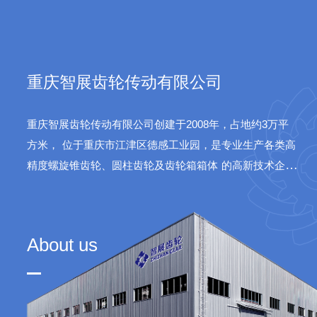
sys
重庆智展齿轮传动有限公司
重庆智展齿轮传动有限公司创建于2008年，占地约3万平
方米，
位于重庆市江津区德感工业园，是专业生产各类高
精度螺旋锥齿轮、圆柱齿轮及齿轮箱箱体
的高新技术企
业。公司产品广泛应用于水泥、火电、船舶、航天等领
域。
About us