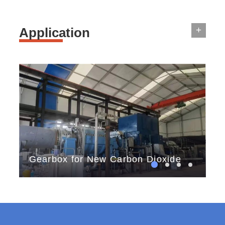
+
Application
Gearbox for New Carbon Dioxide
th
Storage
tes