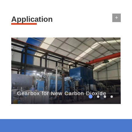
+
Application
Gearbox for New Carbon Dioxide
th
Storage
tes