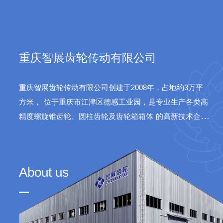
sys
重庆智展齿轮传动有限公司
重庆智展齿轮传动有限公司创建于2008年，占地约3万平
方米，
位于重庆市江津区德感工业园，是专业生产各类高
精度螺旋锥齿轮、圆柱齿轮及齿轮箱箱体
的高新技术企
业。公司产品广泛应用于水泥、火电、船舶、航天等领
域。
About us