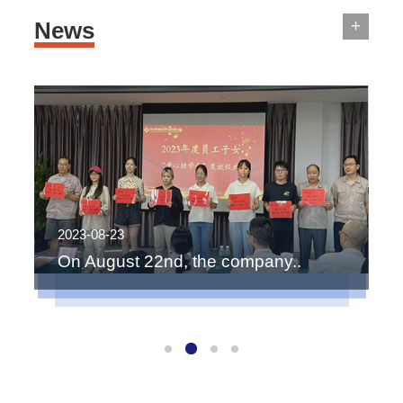
+
News
2023-01-31
2
刚刚过去的2022年，是智展永进牢..