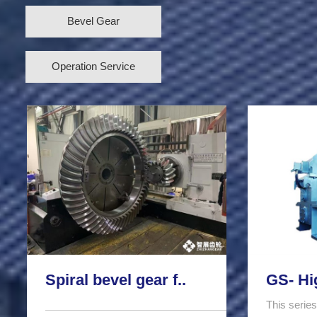
Bevel Gear
Operation Service
Spiral bevel gear f..
GS- Hi
This series