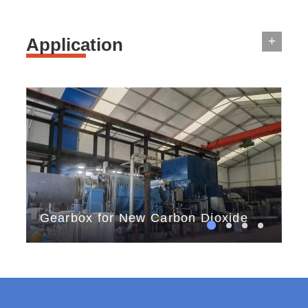
+
Application
Gearbox for New Carbon Dioxide
th
Storage
tes