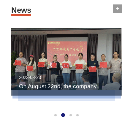
+
News
2023-01-31
2
刚刚过去的2022年，是智展永进牢..