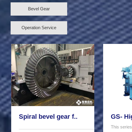
Bevel Gear
Operation Service
Spiral bevel gear f..
GS- Hi
This series