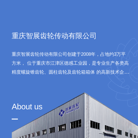
sys
重庆智展齿轮传动有限公司
重庆智展齿轮传动有限公司创建于2008年，占地约3万平
方米，
位于重庆市江津区德感工业园，是专业生产各类高
精度螺旋锥齿轮、圆柱齿轮及齿轮箱箱体
的高新技术企
业。公司产品广泛应用于水泥、火电、船舶、航天等领
域。
About us